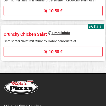
Gemischter Salat mit Hühnerbruststreifen, Croutons, Parmesan
10,50 €
halal
Produktinfo
Crunchy Chicken Salat
Gemischter Salat mit Crunchy Hähnchenbrustfilet
10,50 €