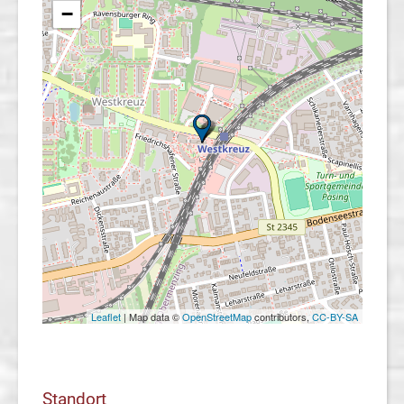
−
Leaflet
| Map data ©
OpenStreetMap
contributors,
CC-BY-SA
Standort