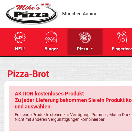
München Aubing
NEU!
Burger
Pizza
Fingerfoo
Pizza-Brot
AKTION kostenloses Produkt
Zu jeder Lieferung bekommen Sie ein Produkt kos
und auswählen.
Folgende Produkte stehen zur Verfügung: Pommes, Muffin Dark Cho
Nicht mit anderen Vergünstigungen kombinierbar.