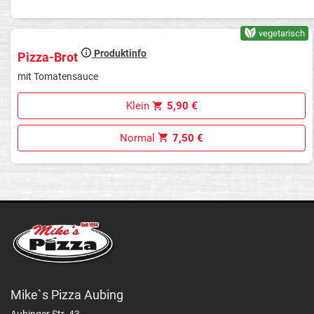
vegetarisch
Produktinfo
Pizza-Brot
mit Tomatensauce
Klein
5,90 €
Normal
7,50 €
Mike`s Pizza Aubing