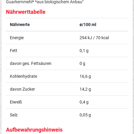
Guarkernmehl* *aus biologischem Anbau"
Nährwerttabelle
Nährwerte
ø/100 ml
Energie
294 kJ / 70 kcal
Fett
0,1 g
davon ges. Fettsäuren
0 g
Kohlenhydrate
16,6 g
davon Zucker
14,2 g
Eiweiß
0,4 g
Salz
0,05 g
Aufbewahrungshinweis