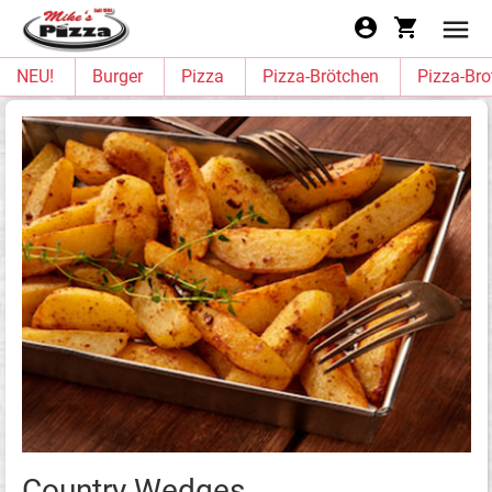
NEU!
Burger
Pizza
Pizza-Brötchen
Pizza-Bro
Country Wedges