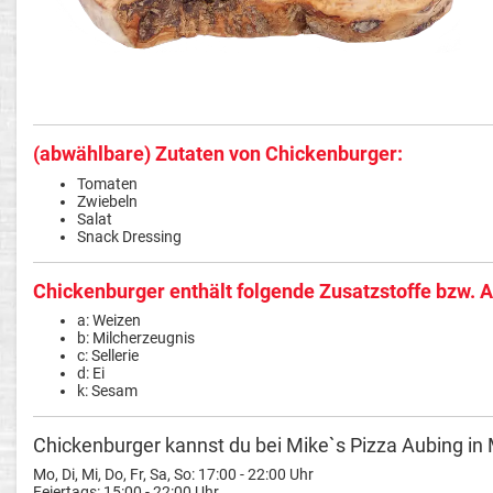
(abwählbare) Zutaten von Chickenburger:
Tomaten
Zwiebeln
Salat
Snack Dressing
Chickenburger enthält folgende Zusatzstoffe bzw. A
a: Weizen
b: Milcherzeugnis
c: Sellerie
d: Ei
k: Sesam
Chickenburger kannst du bei Mike`s Pizza Aubing in
Mo, Di, Mi, Do, Fr, Sa, So: 17:00 - 22:00 Uhr
Feiertags: 15:00 - 22:00 Uhr