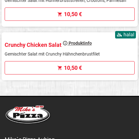
Gemischter Salat mit Hühnerbruststreifen, Croutons, Parmesan
10,50 €
halal
Produktinfo
Crunchy Chicken Salat
Gemischter Salat mit Crunchy Hähnchenbrustfilet
10,50 €